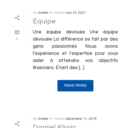
By
Amelia
In
Posted
mai 14, 2021
Équipe
Une équipe dévouée Une équipe
dévouée La différence se fait par des
0
gens passionnés Nous avons
l’expérience et l’expertise pour vous
aider à atteindre vos objectifs
financiers. Étant des [...]
READ MORE
By
Amelia
In
Posted
décembre 11, 2019
Danijel Kljajic