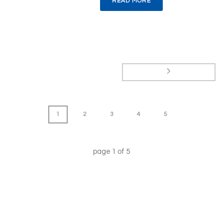
READ MORE
1
2
3
4
5
page
1
of
5