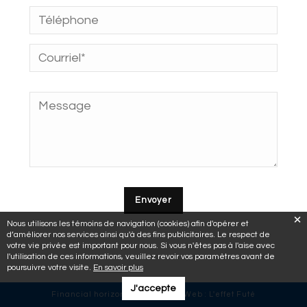
Nous utilisons les témoins de navigation (cookies) afin d'opérer et
d’améliorer nos services ainsi qu'à des fins publicitaires. Le respect de
votre vie privée est important pour nous. Si vous n'êtes pas à l'aise avec
l'utilisation de ces informations, veuillez revoir vos paramètres avant de
poursuivre votre visite.
En savoir plus
J'accepte
Financial horizons © 2018 | Site Web :
L'effet Futé